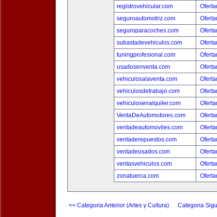
registrovehicular.com
Oferta
seguroautomotriz.com
Oferta
seguroparacoches.com
Oferta
subastadevehiculos.com
Oferta
tuningprofesional.com
Oferta
usadosenventa.com
Oferta
vehiculosalaventa.com
Oferta
vehiculosdetrabajo.com
Oferta
vehiculosenalquiler.com
Oferta
VentaDeAutomotores.com
Oferta
ventadeautomoviles.com
Oferta
ventaderepuestos.com
Oferta
ventadeusados.com
Oferta
ventasvehiculos.com
Oferta
zonatuerca.com
Oferta
<< Categoria Anterior (Artes y Cultura)
Categoria Sigu