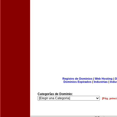
Registro de Dominios
|
Web Hosting
|
D
Dominios Expirados
|
Industrias
|
Indu
Categorías de Dominio:
[Pág. princi