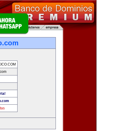
o.com
ICO.COM
.com
rta!
o.com
tas