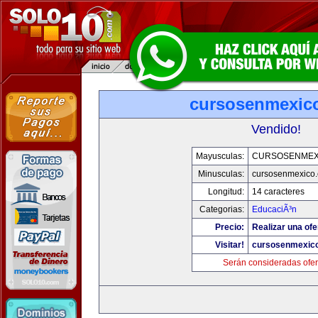
cursosenmexic
Vendido!
Mayusculas:
CURSOSENMEX
Minusculas:
cursosenmexico
Longitud:
14 caracteres
Categorias:
EducaciÃ³n
Precio:
Realizar una ofe
Visitar!
cursosenmexic
Serán consideradas ofer