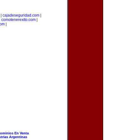
|
cajadeseguridad.com
|
|
comotenerexito.com
|
com
|
ominios En Venta
strias Argentinas