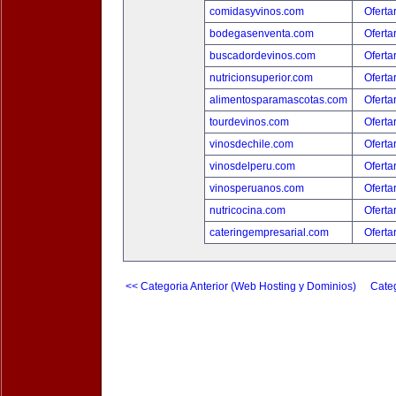
comidasyvinos.com
Oferta
bodegasenventa.com
Oferta
buscadordevinos.com
Oferta
nutricionsuperior.com
Oferta
alimentosparamascotas.com
Oferta
tourdevinos.com
Oferta
vinosdechile.com
Oferta
vinosdelperu.com
Oferta
vinosperuanos.com
Oferta
nutricocina.com
Oferta
cateringempresarial.com
Oferta
<< Categoria Anterior (Web Hosting y Dominios)
Categ