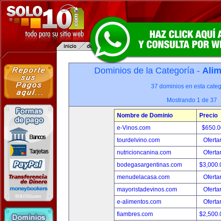
Dominios de la Categoría -
Alim
37 dominios en esta categ
Mostrando 1 de 37
Nombre de Dominio
Precio
e-Vinos.com
$650.
tourdelvino.com
Oferta
nutricioncanina.com
Oferta
bodegasargentinas.com
$3,000
menudelacasa.com
Oferta
mayoristadevinos.com
Oferta
e-alimentos.com
Oferta
fiambres.com
$2,500